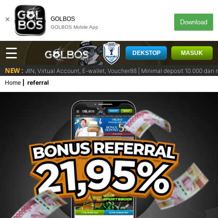
×
GOLBOS
Download
GOLBOS Mobile App
☰
DEKSTOP
MASUK
NEW :
BIAYA ADMIN, Virtual Account, E-wallet, Voucher88 | Minimal deposit 10.00
Home
referral