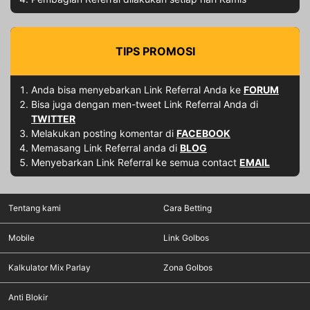
TIPS PROMOSI
Anda bisa menyebarkan Link Referral Anda ke
FORUM
Bisa juga dengan men-tweet Link Referral Anda di
TWITTER
Melakukan posting komentar di
FACEBOOK
Memasang Link Referral anda di
BLOG
Menyebarkan Link Referral ke semua contact
EMAIL
Tentang kami
Cara Betting
Mobile
Link Golbos
Kalkulator Mix Parlay
Zona Golbos
Anti Blokir