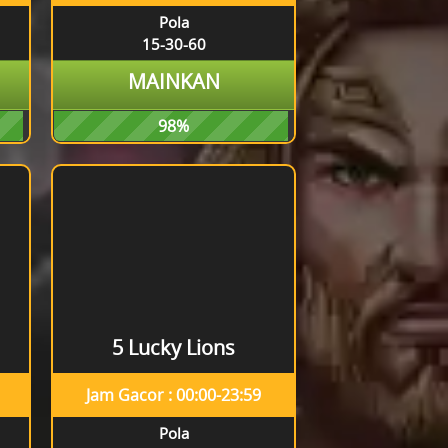
Pola
15-30-60
MAINKAN
98%
5 Lucky Lions
Jam Gacor : 00:00-23:59
Pola