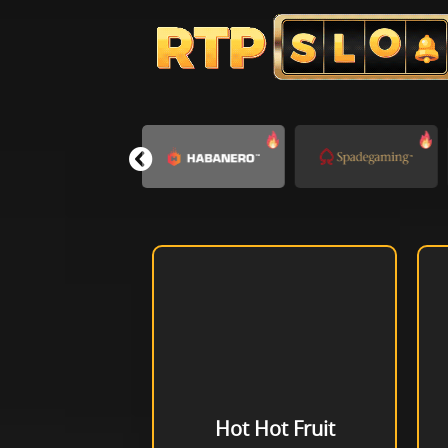
Hot Hot Fruit