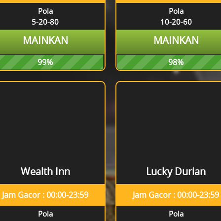
Pola
Pola
5-20-80
10-20-60
MAINKAN
MAINKAN
99%
98%
Wealth Inn
Lucky Durian
Jam Gacor : 00:00-23:59
Jam Gacor : 00:00-23:59
Pola
Pola