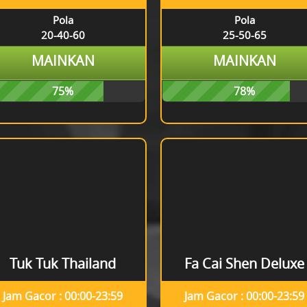
Pola
Pola
20-40-60
25-50-65
MAINKAN
MAINKAN
75%
78%
Tuk Tuk Thailand
Fa Cai Shen Deluxe
Jam Gacor : 00:00-23:59
Jam Gacor : 00:00-23:59