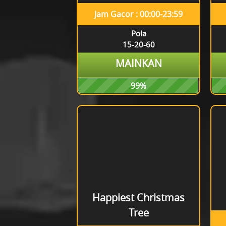
Jam Gacor : 00:00-23:59
Pola
15-20-60
MAINKAN
99%
Happiest Christmas
Tree