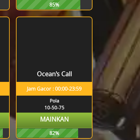
85%
Ocean's Call
Jam Gacor : 00:00-23:59
Pola
10-50-75
MAINKAN
82%