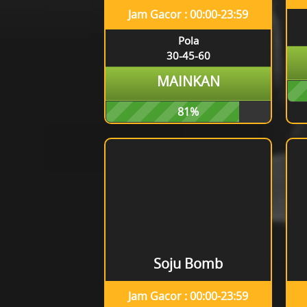
Jam Gacor : 00:00-23:59
Pola
30-45-60
MAINKAN
81%
Soju Bomb
Jam Gacor : 00:00-23:59