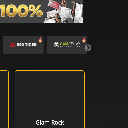
Glam Rock